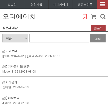
로그인
회원가입
마이페이지
최근본상품
오더에이치
질문과 대답
글쓰기
검색
기타문의
[[제휴.협력사제안]] [[중국광저우
| 2025-12-18
기타문의
[답변중]
hidden8132
| 2023-08-08
기타문의
김대현
| 2023-07-13
배송문의
Jiyeon
| 2023-05-10