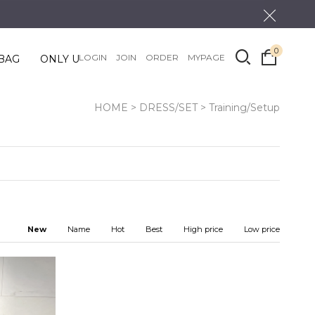
0
LOGIN
JOIN
ORDER
MYPAGE
BAG
ONLY U
HOME
>
DRESS/SET
>
Training/Setup
New
Name
Hot
Best
High price
Low price