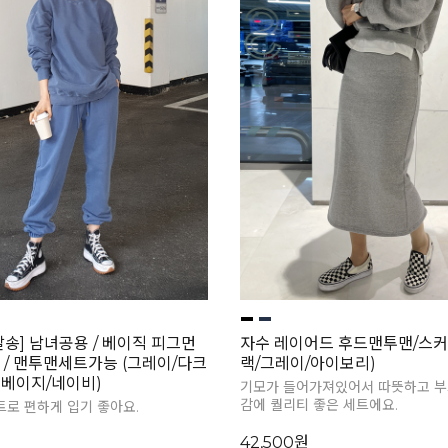
발송] 남녀공용 / 베이직 피그먼
자수 레이어드 후드맨투맨/스커트
 / 맨투맨세트가능 (그레이/다크
랙/그레이/아이보리)
베이지/네이비)
기모가 들어가져있어서 따뜻하고 부
감에 퀄리티 좋은 세트에요.
트로 편하게 입기 좋아요.
42,500원