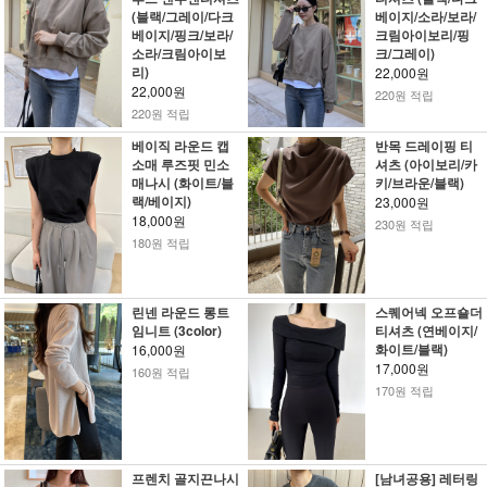
(블랙/그레이/다크
베이지/소라/보라/
베이지/핑크/보라/
크림아이보리/핑
소라/크림아이보
크/그레이)
리)
22,000원
22,000원
220원 적립
220원 적립
베이직 라운드 캡
반목 드레이핑 티
소매 루즈핏 민소
셔츠 (아이보리/카
매나시 (화이트/블
키/브라운/블랙)
랙/베이지)
23,000원
18,000원
230원 적립
180원 적립
린넨 라운드 롱트
스퀘어넥 오프숄더
임니트 (3color)
티셔츠 (연베이지/
화이트/블랙)
16,000원
17,000원
160원 적립
170원 적립
프렌치 골지끈나시
[남녀공용] 레터링