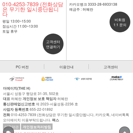
010-4253-7839 (전화상담
카카오뱅크 3333-28-6933138
은 무기한 일시중단됩니
예금주 : 허혜란
다
비회원
평일 13:00~15:00
1:1 문의
점심시간 11:00~13:00
토일 휴무
고객센터
연결하기
PC 버전
이용안내
고객센터
더에이치(THE H)
서울시 성동구 행당로 31-35, 502호
대표
허혜란
개인정보 보호 책임자
허혜란
통신판매업신고번호
제 2023-서울성동-2236 호
사업자 등록번호
655-22-01892
전화
010-4253-7839 (전화상담은 무기한 일시중단됩니다, 카카오톡, 네이버톡톡
오더에이치 이용부탁드립니다.
팩스
이용약관
개인정보처리방침