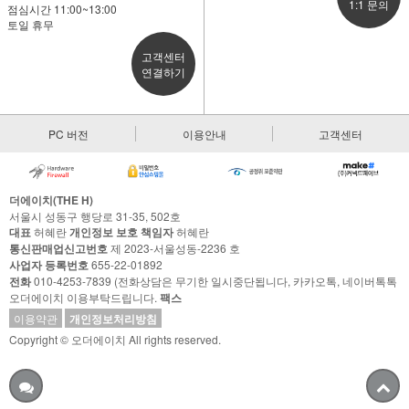
1:1 문의
점심시간 11:00~13:00
토일 휴무
고객센터
연결하기
PC 버전
이용안내
고객센터
더에이치(THE H)
서울시 성동구 행당로 31-35, 502호
대표
허혜란
개인정보 보호 책임자
허혜란
통신판매업신고번호
제 2023-서울성동-2236 호
사업자 등록번호
655-22-01892
전화
010-4253-7839 (전화상담은 무기한 일시중단됩니다, 카카오톡, 네이버톡톡
오더에이치 이용부탁드립니다.
팩스
이용약관
개인정보처리방침
Copyright © 오더에이치 All rights reserved.