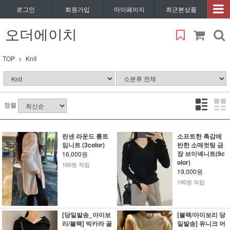
로그인
회원가입
마이페이지
최근본상품
오더에이치
TOP
Knit
정렬
린넨 라운드 롱트
소프트한 촉감에
임니트 (3color)
반한 소매컷팅 금
장 브이넥니트(9c
16,000원
olor)
160원 적립
19,000원
190원 적립
[당일발송_아이보
[블랙/아이보리 당
리/블랙] 빅카라 골
일발송] 유니크 어