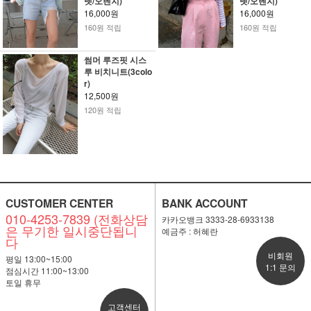
렛/오렌지)
렛/오렌지)
16,000원
16,000원
160원 적립
160원 적립
썸머 루즈핏 시스
루 비치니트(3colo
r)
12,500원
120원 적립
CUSTOMER CENTER
BANK ACCOUNT
010-4253-7839 (전화상담
카카오뱅크 3333-28-6933138
은 무기한 일시중단됩니
예금주 : 허혜란
다
비회원
평일 13:00~15:00
1:1 문의
점심시간 11:00~13:00
토일 휴무
고객센터