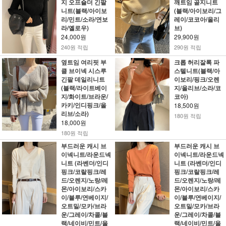
지 오프숄더 긴팔
깨트임 골지니트
니트(블랙/아이보
(블랙/아이보리/그
리/민트/소라/연보
레이/코코아/올리
라/옐로우)
브)
24,000원
29,900원
240원 적립
290원 적립
옆트임 여리핏 부
크롭 허리잘록 파
클 브이넥 시스루
스텔니트(블랙/아
긴팔 데일리니트
이보리/핑크/오렌
(블랙/라이트베이
지/올리브/소라/코
지/화이트/브라운/
코아)
카키/인디핑크/올
18,500원
리브/소라)
180원 적립
18,000원
180원 적립
부드러운 캐시 브
부드러운 캐시 브
이넥니트/라운드넥
이넥니트/라운드넥
니트 (라벤더/인디
니트 (라벤더/인디
핑크/코랄핑크/레
핑크/코랄핑크/레
드/오렌지/노랑/레
드/오렌지/노랑/레
몬/아이보리/스카
몬/아이보리/스카
이/블루/연베이지/
이/블루/연베이지/
오트밀/모카/브라
오트밀/모카/브라
운/그레이/차콜/블
운/그레이/차콜/블
랙/네이비/민트/올
랙/네이비/민트/올