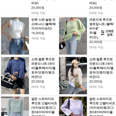
리브)
리브)
24,000원
24,000원
240원 적립
240원 적립
반목 스판 슬림 민
라운드넥 루즈핏
소매나시 (블랙/베
옆트임니트 (블랙/
이지/아이보리)
바이올렛/핑크/연
두/옐로우/아이보
16,000원
리/오렌지)
160원 적립
22,000원
220원 적립
소매 벌룬 루즈핏
소매 벌룬 루즈핏
라운드니트 (네이
라운드니트 (네이
비/블루/베이지/옐
비/블루/베이지/옐
로우/오렌지/핑크
로우/오렌지/핑크
버건디)
버건디)
22,000원
22,000원
220원 적립
220원 적립
얇은 스트라이프
얇은 스트라이프
루즈핏 긴팔티셔츠
루즈핏 긴팔티셔츠
(아이보리/핑크/그
(아이보리/핑크/그
린/네이비/바이올
린/네이비/바이올