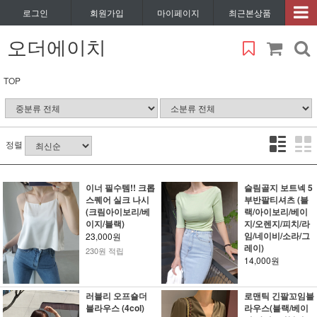
로그인
회원가입
마이페이지
최근본상품
오더에이치
TOP
정렬
이너 필수템!! 크롭
슬림골지 보트넥 5
스퀘어 실크 나시
부반팔티셔츠 (블
(크림아이보리/베
랙/아이보리/베이
이지/블랙)
지/오렌지/피치/라
임/네이비/소라/그
23,000원
레이)
230원 적립
14,000원
러블리 오프숄더
로맨틱 긴팔꼬임블
블라우스 (4col)
라우스(블랙/베이