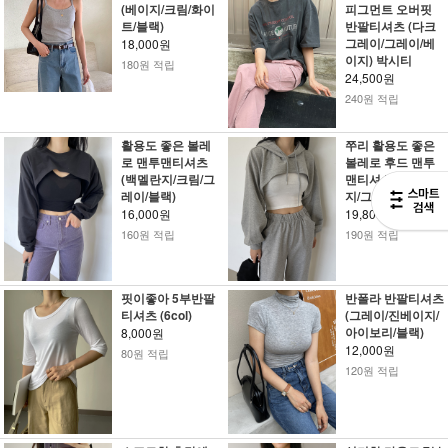
(베이지/크림/화이
피그먼트 오버핏
트/블랙)
반팔티셔츠 (다크
그레이/그레이/베
18,000원
이지) 박시티
180원 적립
24,500원
240원 적립
활용도 좋은 볼레
쭈리 활용도 좋은
로 맨투맨티셔츠
볼레로 후드 맨투
(백멜란지/크림/그
맨티셔츠(백멜란
레이/블랙)
지/그레이/블랙)
16,000원
19,800원
160원 적립
190원 적립
핏이좋아 5부반팔
반폴라 반팔티셔츠
티셔츠 (6col)
(그레이/진베이지/
아이보리/블랙)
8,000원
12,000원
80원 적립
120원 적립