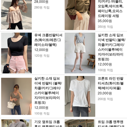
지/카키) /러블리,
28,000원
모임룩,데이트룩,
280원 적립
페미닌룩,오피스
드레이핑 셔링
35,000원
350원 적립
유넥 크롭반팔티셔
실키한 소재 딥브
츠(화이트/레몬/그
이넥 반팔티 (블랙/
레이소라/블랙)
차콜/카키/그레이/
스카이블루/베이
12,000원
지/아이보리/라이
120원 적립
트핑크)
12,000원
100원 적립
실키한 소재 딥브
프론트 라인 반팔
이넥 반팔티 (블랙/
티셔츠(화이트/블
차콜/카키/그레이/
랙/베이지/퍼플)
스카이블루/베이
20,000원
지/아이보리/라이
200원 적립
트핑크)
12,000원
100원 적립
기모 옆트임 크롭
트임 크롭 맨투맨
후드 맨투맨티셔츠
티셔츠 (블랙/다크