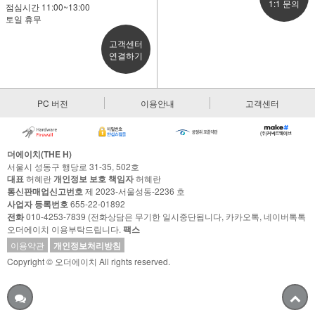
1:1 문의
점심시간 11:00~13:00
토일 휴무
고객센터
연결하기
PC 버전
이용안내
고객센터
더에이치(THE H)
서울시 성동구 행당로 31-35, 502호
대표
허혜란
개인정보 보호 책임자
허혜란
통신판매업신고번호
제 2023-서울성동-2236 호
사업자 등록번호
655-22-01892
전화
010-4253-7839 (전화상담은 무기한 일시중단됩니다, 카카오톡, 네이버톡톡
오더에이치 이용부탁드립니다.
팩스
이용약관
개인정보처리방침
Copyright © 오더에이치 All rights reserved.